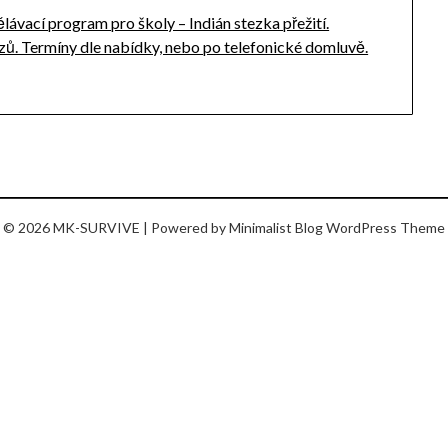
vací program pro školy – Indián stezka přežití.
ů. Termíny dle nabídky, nebo po telefonické domluvě.
© 2026 MK-SURVIVE
| Powered by
Minimalist Blog
WordPress Theme