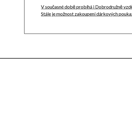
V současné době probíhá i Dobrodružně vzdělá
Stále je možnost zakoupení dárkových poukaz